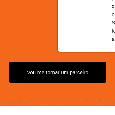
q
o
S
f
e
Vou me tornar um parceiro