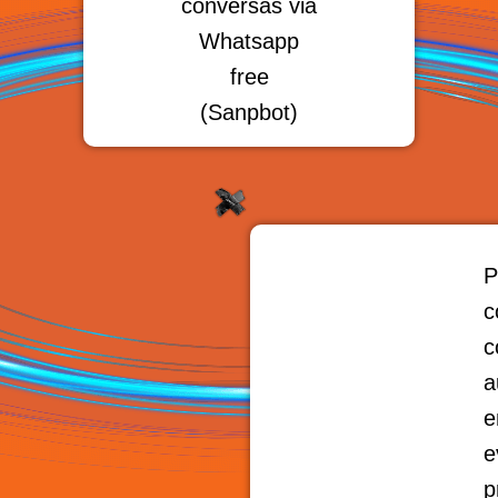
conversas via
Whatsapp
free
(Sanpbot)
P
c
c
a
e
p